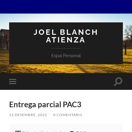
JOEL BLANCH
ATIENZA
Espai Personal
Toggle
Toggle
search
mobile
field
menu
Entrega parcial PAC3
12 DESEMBRE, 2022
/
0 COMENTARIS