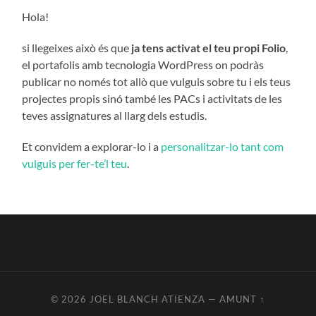
Hola!
si llegeixes això és que
ja tens activat el teu propi Folio
,
el portafolis amb tecnologia WordPress on podràs
publicar no només tot allò que vulguis sobre tu i els teus
projectes propis sinó també les PACs i activitats de les
teves assignatures al llarg dels estudis.
Et convidem a explorar-lo i a
personalitzar-lo tant com
vulguis per fer-te’l teu
.
© 2026
JOEL BLANCH ATIENZA
—
AMUNT ↑