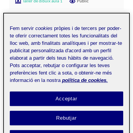
Taller de dibuix aula 1
Públic
Bon dia a tothom,
Fem servir
cookies
pròpies i de tercers per poder-
Soc conscient que faig tard en aquesta entrega parcial
te oferir correctament totes les funcionalitats del
folio
al
amb una mica de retard, però volia participar!
lloc web, amb finalitats analítiques i per mostrar-te
publicitat personalitzada d'acord amb un perfil
Les imatges que he escollit per fer els esbossos són el
elaborat a partir dels teus hàbits de navegació.
menjador de la meva casa, una persona asseguda, ja que
Pots acceptar, rebutjar o configurar les teves
m’agradaria implementar-la al sofà, i per últim, com
preferències fent clic a sota, o obtenir-ne més
s’apropa
el Nadal
he volgut escollir un arbre de Nadal.
informació en la nostra
política de cookies.
Acceptar
A l’hora de realitzar els esbossos, m’he sentit bastant
còmode, ja que el fet de dibuixar em relaxa bastant i és
una cosa que m’agrada fer, respectant els dibuixos m’ha
Rebutjar
costat encertar les dimensions dels objectes al paper i
situar-los correctament. Després els esbossos tant de