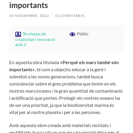
importants
14 NOVEMBRE, 2022
/
0 COMENTARIS
Tècniques de
Públic
creativitat i innovació
aula 2
En aquesta obra titulada
«Perquè els mars també són
importants»
, té com a objectiu educar a la gent i
sobretot a les noves generacions, també busca
conscienciar sobre el greu problema que tenim en els
nostres mars/oceans i la gran quantitat de contaminació
i acidificació que porten. Protegir els nostres oceans ha
de ser una prioritat, ja que la biodiversitat marina és
vital per al nostre planeta i per a les persones.
Amb aquesta obre creada amb materials reciclats i
reutilitzats busca situar-nos en una posició ètica per al